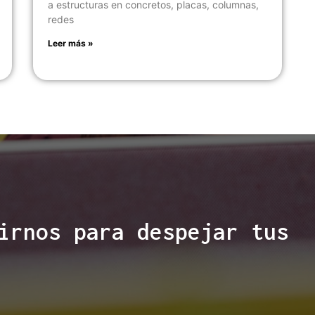
a estructuras en concretos, placas, columnas,
redes
Leer más »
irnos para despejar tus