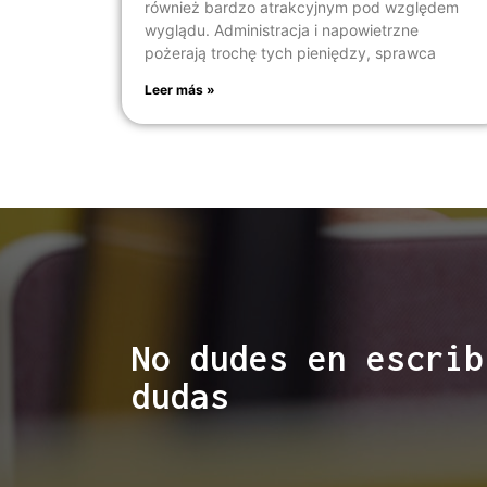
również bardzo atrakcyjnym pod względem
wyglądu. Administracja i napowietrzne
pożerają trochę tych pieniędzy, sprawca
Leer más »
No dudes en escrib
dudas