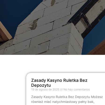
Zasady Kasyno Ruletka Bez
Depozytu
19 de agosto de 2025
No hay comentarios
Zasady Kasyno Ruletka Bez Depozytu Możesz
również mieć natychmiastowy pełny bak,