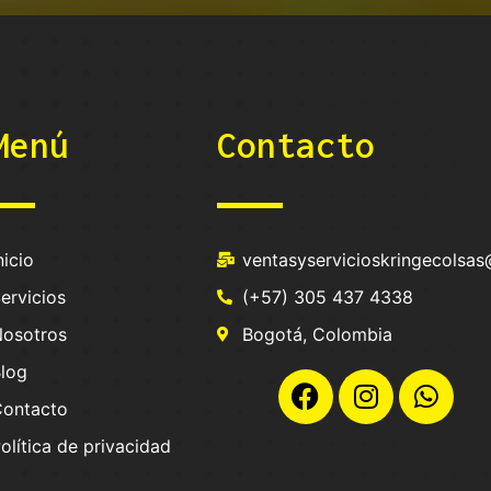
Menú
Contacto
nicio
ventasyservicioskringecolsa
ervicios
(+57) 305 437 4338
osotros
Bogotá, Colombia
log
Contacto
olítica de privacidad