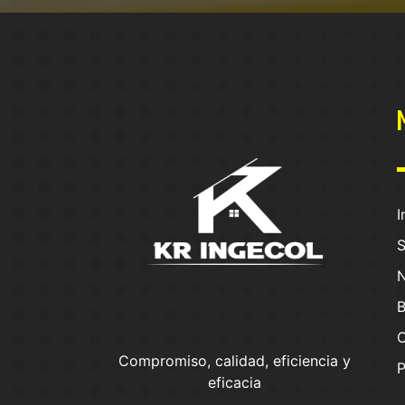
I
S
N
B
Compromiso, calidad, eficiencia y
P
eficacia